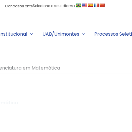
Selecione o seu idioma:
Contraste
Fonte
Institucional
UAB/Unimontes
Processos Selet
cenciatura em Matemática
emática