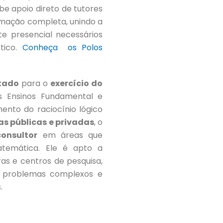
ebe apoio direto de tutores
rmação completa, unindo a
te presencial necessários
tico.
Conheça os Polos
itado
para o
exercício do
 Ensinos Fundamental e
ento do raciocínio lógico
as públicas e privadas
, o
consultor
em áreas que
temática. Ele é apto a
ras e centros de pesquisa,
r problemas complexos e
.