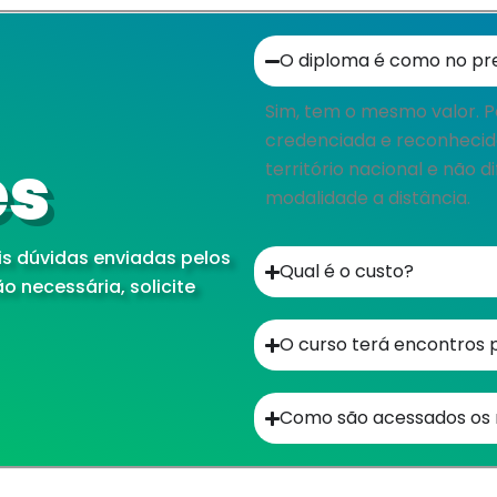
O diploma é como no pre
Sim, tem o mesmo valor. Po
credenciada e reconhecida
es
território nacional e não 
modalidade a distância.
is dúvidas enviadas pelos
Qual é o custo?​
 necessária, solicite
O curso terá encontros 
Como são acessados os ma