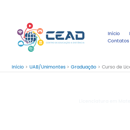
Ir
para
o
conteúdo
Início
Contatos
Início
UAB/Unimontes
Graduação
Curso de Li
Licenciatura em Mat