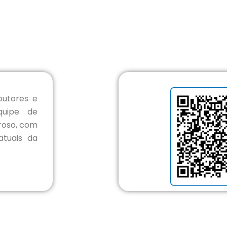
outores e
quipe de
roso, com
atuais da