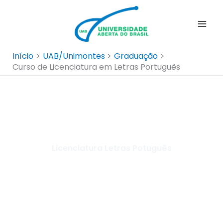
Ir
para
o
conteúdo
Início
UAB/Unimontes
Graduação
Curso de Licenciatura em Letras Português
Licenciatura Letras Potuguês