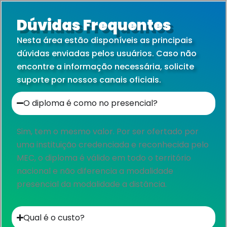
Dúvidas Frequentes
Nesta área estão disponíveis as principais
dúvidas enviadas pelos usuários. Caso não
encontre a informação necessária, solicite
suporte por nossos canais oficiais.
O diploma é como no presencial?​
Sim, tem o mesmo valor. Por ser ofertado por
uma instituição credenciada e reconhecida pelo
MEC, o diploma é válido em todo o território
nacional e não diferencia a modalidade
presencial da modalidade a distância.
Qual é o custo?​