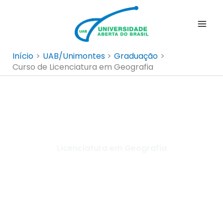
Ir
para
o
conteúdo
Início
UAB/Unimontes
Graduação
Curso de Licenciatura em Geografia
Licenciatura em Geografia