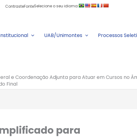
Selecione o seu idioma:
Contraste
Fonte
Institucional
UAB/Unimontes
Processos Selet
eral e Coordenação Adjunta para Atuar em Cursos no Âmb
o Final
implificado para