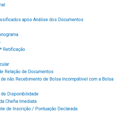
nal
assificados após Análise dos Documentos
onograma
s
ª Retificação
cular
 de Relação de Documentos
o de não Recebimento de Bolsa Incompátivel com a Bolsa
 de Disponibilidade
da Chefia Imediata
e de Inscrição / Pontuação Declarada