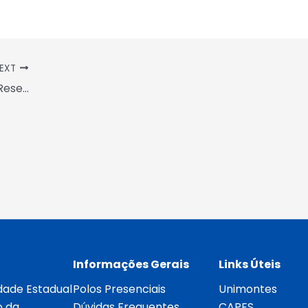
EXT
Processo Seletivo de Cadastro de Reserva para Equipe Multidisciplinar para atuar em Cursos no Âmbito do Sistema Universidade Aberta do Brasil (UAB) – Convocação de Início de Atividades – 2ª Chamada
Informações Gerais
Links Úteis
dade Estadual
Polos Presenciais
Unimontes
o da
Dúvidas Frequentes
CAPES