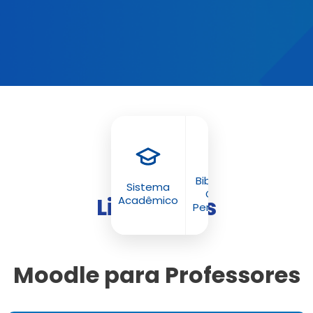
Biblioteca
Sistema
Online
Links úteis
Acadêmico
Pergamum
Moodle para Professores