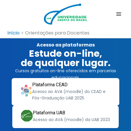
Ir
para
o
conteúdo
Início
Orientações para Docentes
Acesso as plataformas
Estude on-line,
de qualquer lugar.
Cursos gratuitos on-line oferecidos em parcerias
educacionais.
Plataforma CEAD
Acesso ao AVA (moodle) do CEAD e
Pós-Graduação UAB 2025
Plataforma UAB
Acesso ao AVA (moodle) da UAB 2023