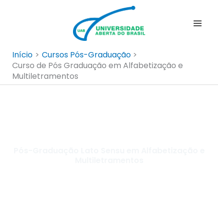
Ir
para
o
conteúdo
Início
Cursos Pós-Graduação
Curso de Pós Graduação em Alfabetização e
Multiletramentos
Pós-Graduação Lato Sensu em Alfabetização e
Multiletramentos