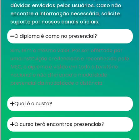
dúvidas enviadas pelos usuários. Caso não
encontre a informação necessária, solicite
suporte por nossos canais oficiais.
O diploma é como no presencial?​
Sim, tem o mesmo valor. Por ser ofertado por
uma instituição credenciada e reconhecida pelo
MEC, o diploma é válido em todo o território
nacional e não diferencia a modalidade
presencial da modalidade a distância.
Qual é o custo?​
O curso terá encontros presenciais?