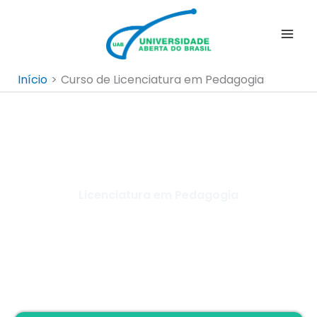
Ir
para
o
conteúdo
Início
Curso de Licenciatura em Pedagogia
Licenciatura em Pedagogia